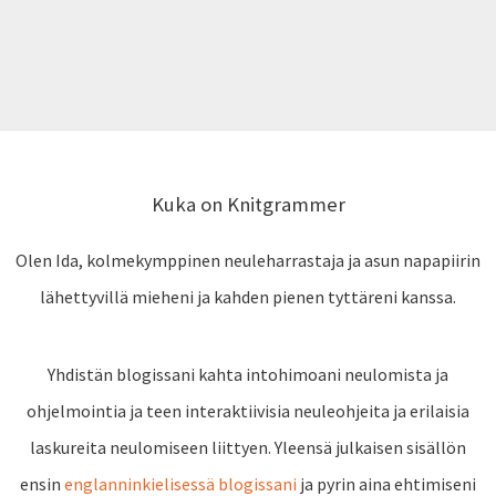
Kuka on Knitgrammer
Olen Ida, kolmekymppinen neuleharrastaja ja asun napapiirin
lähettyvillä mieheni ja kahden pienen tyttäreni kanssa.
Yhdistän blogissani kahta intohimoani neulomista ja
ohjelmointia ja teen interaktiivisia neuleohjeita ja erilaisia
laskureita neulomiseen liittyen. Yleensä julkaisen sisällön
ensin
englanninkielisessä blogissani
ja pyrin aina ehtimiseni