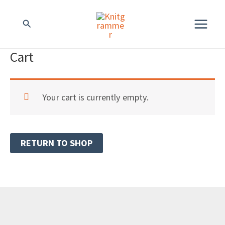
Siirry
MAIN
Hae
sisältöön
MENU
Cart
Your cart is currently empty.
RETURN TO SHOP