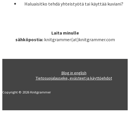
Haluaisitko tehdä yhteistyötä tai käyttää kuviani?
Laita minulle
sähköpostia:
knitgrammer(at)knitgrammer.com
Blog in english
Tietosuojalauseke, evästeet ja käyttöehdot
Copyright © 2026 Knitgrammer