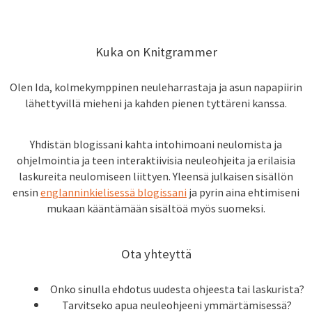
Kuka on Knitgrammer
Olen Ida, kolmekymppinen neuleharrastaja ja asun napapiirin
lähettyvillä mieheni ja kahden pienen tyttäreni kanssa.
Yhdistän blogissani kahta intohimoani neulomista ja
ohjelmointia ja teen interaktiivisia neuleohjeita ja erilaisia
laskureita neulomiseen liittyen. Yleensä julkaisen sisällön
ensin
englanninkielisessä blogissani
ja pyrin aina ehtimiseni
mukaan kääntämään sisältöä myös suomeksi.
Ota yhteyttä
Onko sinulla ehdotus uudesta ohjeesta tai laskurista?
Tarvitseko apua neuleohjeeni ymmärtämisessä?