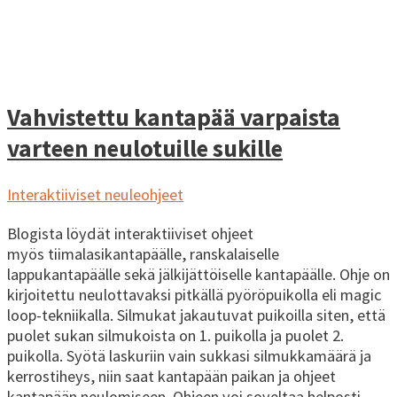
Vahvistettu kantapää varpaista
varteen neulotuille sukille
Interaktiiviset neuleohjeet
Blogista löydät interaktiiviset ohjeet
myös tiimalasikantapäälle, ranskalaiselle
lappukantapäälle sekä jälkijättöiselle kantapäälle. Ohje on
kirjoitettu neulottavaksi pitkällä pyöröpuikolla eli magic
loop-tekniikalla. Silmukat jakautuvat puikoilla siten, että
puolet sukan silmukoista on 1. puikolla ja puolet 2.
puikolla. Syötä laskuriin vain sukkasi silmukkamäärä ja
kerrostiheys, niin saat kantapään paikan ja ohjeet
kantapään neulomiseen. Ohjeen voi soveltaa helposti