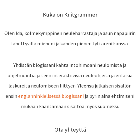
:
Kuka on Knitgrammer
Olen Ida, kolmekymppinen neuleharrastaja ja asun napapiirin
lähettyvillä mieheni ja kahden pienen tyttäreni kanssa.
Yhdistän blogissani kahta intohimoani neulomista ja
ohjelmointia ja teen interaktiivisia neuleohjeita ja erilaisia
laskureita neulomiseen liittyen. Yleensä julkaisen sisällön
ensin
englanninkielisessä blogissani
ja pyrin aina ehtimiseni
mukaan kääntämään sisältöä myös suomeksi.
Ota yhteyttä