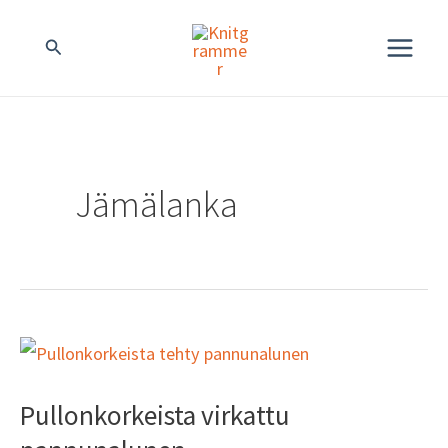
Siirry
MAIN
Hae
sisältöön
MENU
Jämälanka
Pullonkorkeista
virkattu
Pullonkorkeista virkattu
pannunalunen