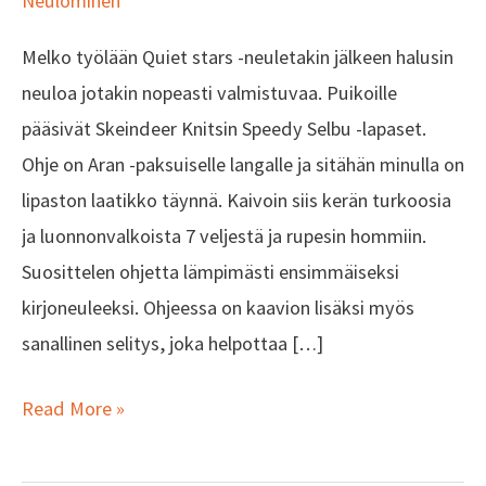
Neulominen
kirjoneulelapaset
Melko työlään Quiet stars -neuletakin jälkeen halusin
neuloa jotakin nopeasti valmistuvaa. Puikoille
pääsivät Skeindeer Knitsin Speedy Selbu -lapaset.
Ohje on Aran -paksuiselle langalle ja sitähän minulla on
lipaston laatikko täynnä. Kaivoin siis kerän turkoosia
ja luonnonvalkoista 7 veljestä ja rupesin hommiin.
Suosittelen ohjetta lämpimästi ensimmäiseksi
kirjoneuleeksi. Ohjeessa on kaavion lisäksi myös
sanallinen selitys, joka helpottaa […]
Read More »