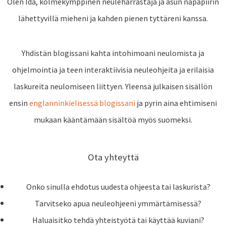
Olen Ida, kolmekymppinen neuleharrastaja ja asun napapiirin
lähettyvillä mieheni ja kahden pienen tyttäreni kanssa.
Yhdistän blogissani kahta intohimoani neulomista ja
ohjelmointia ja teen interaktiivisia neuleohjeita ja erilaisia
laskureita neulomiseen liittyen. Yleensä julkaisen sisällön
ensin
englanninkielisessä blogissani
ja pyrin aina ehtimiseni
mukaan kääntämään sisältöä myös suomeksi.
Ota yhteyttä
Onko sinulla ehdotus uudesta ohjeesta tai laskurista?
Tarvitseko apua neuleohjeeni ymmärtämisessä?
Haluaisitko tehdä yhteistyötä tai käyttää kuviani?