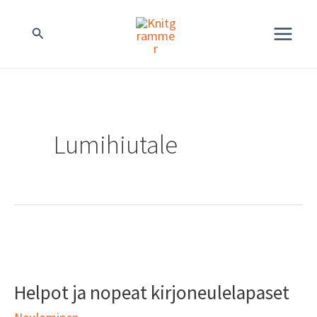
Siirry
MAIN
Hae
sisältöön
MENU
Lumihiutale
Helpot
ja
Helpot ja nopeat kirjoneulelapaset
nopeat