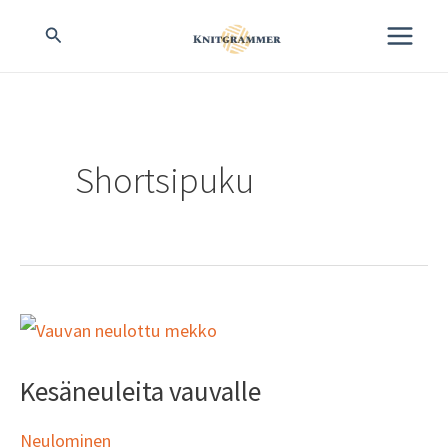
Siirry
MAIN
Hae
sisältöön
MENU
Shortsipuku
Kesäneuleita
vauvalle
Kesäneuleita vauvalle
Neulominen