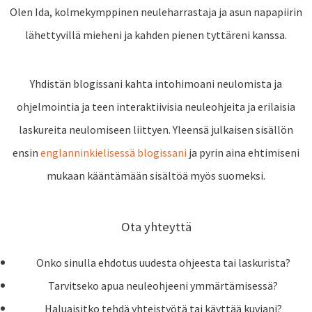
Olen Ida, kolmekymppinen neuleharrastaja ja asun napapiirin
lähettyvillä mieheni ja kahden pienen tyttäreni kanssa.
Yhdistän blogissani kahta intohimoani neulomista ja
ohjelmointia ja teen interaktiivisia neuleohjeita ja erilaisia
laskureita neulomiseen liittyen. Yleensä julkaisen sisällön
ensin
englanninkielisessä blogissani
ja pyrin aina ehtimiseni
mukaan kääntämään sisältöä myös suomeksi.
Ota yhteyttä
Onko sinulla ehdotus uudesta ohjeesta tai laskurista?
Tarvitseko apua neuleohjeeni ymmärtämisessä?
Haluaisitko tehdä yhteistyötä tai käyttää kuviani?