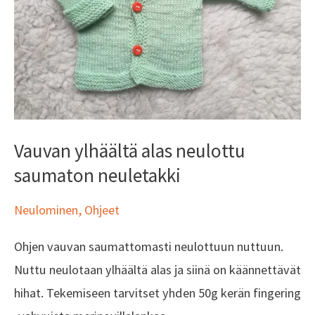
saumaton
neuletakki
Vauvan ylhäältä alas neulottu
saumaton neuletakki
Neulominen
,
Ohjeet
Ohjen vauvan saumattomasti neulottuun nuttuun.
Nuttu neulotaan ylhäältä alas ja siinä on käännettävät
hihat. Tekemiseen tarvitset yhden 50g kerän fingering