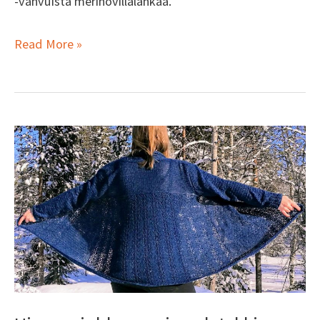
-vahvuista merinovillalankaa.
Read More »
Hieman
juhlavampi
neuletakki