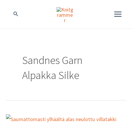
Siirry
MAIN
Hae
sisältöön
MENU
Sandnes Garn
Alpakka Silke
Hieman
juhlavampi