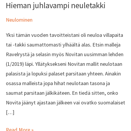
Hieman juhlavampi neuletakki
neuletakki
Neulominen
Yksi tämän vuoden tavoitteistani oli neuloa villapaita
tai -takki saumattomasti ylhäältä alas. Etsin malleja
Ravelrystä ja selasin myös Novitan uusimman lehden
(1/2019) läpi. Yllätyksekseni Novitan mallit neulotaan
palasista ja lopuksi palaset parsitaan yhteen. Ainakin
osassa malleista jopa hihat neulotaan tasona ja
saumat parsitaan jälkikäteen. En tiedä sitten, onko
Novita jäänyt ajastaan jälkeen vai ovatko suomalaiset
[…]
Read More »