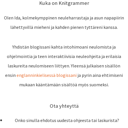
s
a
e
Kuka on Knitgrammer
t
m
Olen Ida, kolmekymppinen neuleharrastaja ja asun napapiirin
lähettyvillä mieheni ja kahden pienen tyttäreni kanssa.
Yhdistän blogissani kahta intohimoani neulomista ja
ohjelmointia ja teen interaktiivisia neuleohjeita ja erilaisia
laskureita neulomiseen liittyen. Yleensä julkaisen sisällön
ensin
englanninkielisessä blogissani
ja pyrin aina ehtimiseni
mukaan kääntämään sisältöä myös suomeksi.
Ota yhteyttä
Onko sinulla ehdotus uudesta ohjeesta tai laskurista?